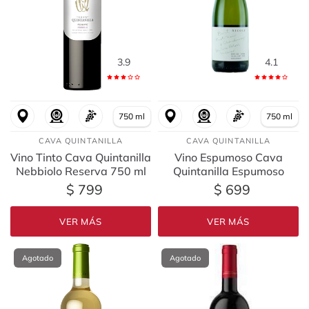
3.9
4.1
750 ml
750 ml
CAVA QUINTANILLA
CAVA QUINTANILLA
Vino Tinto Cava Quintanilla
Vino Espumoso Cava
Nebbiolo Reserva 750 ml
Quintanilla Espumoso
Nicole 750 ml
$ 799
$ 699
VER MÁS
VER MÁS
Agotado
Agotado