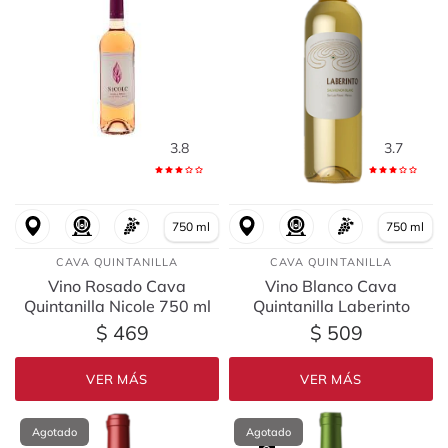
3.8
3.7
750 ml
750 ml
CAVA QUINTANILLA
CAVA QUINTANILLA
Vino Rosado Cava
Vino Blanco Cava
Quintanilla Nicole 750 ml
Quintanilla Laberinto
Sauvignon Blanc 750 ml
$ 469
$ 509
VER MÁS
VER MÁS
Agotado
Agotado