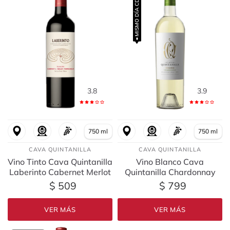
MISMO DÍA CDMX
3.8
3.9
750 ml
750 ml
CAVA QUINTANILLA
CAVA QUINTANILLA
Vino Tinto Cava Quintanilla
Vino Blanco Cava
Laberinto Cabernet Merlot
Quintanilla Chardonnay
Tempranillo 750 ml
Reserva 750 ml
$ 509
$ 799
VER MÁS
VER MÁS