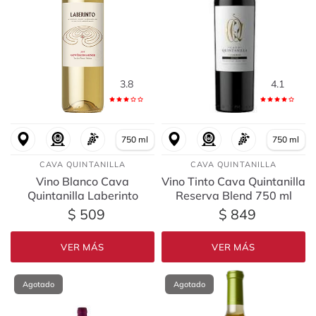
3.8
4.1
750 ml
750 ml
CAVA QUINTANILLA
CAVA QUINTANILLA
Vino Blanco Cava
Vino Tinto Cava Quintanilla
Quintanilla Laberinto
Reserva Blend 750 ml
Gewurstraminer 750 ml
$ 509
$ 849
VER MÁS
VER MÁS
Agotado
Agotado