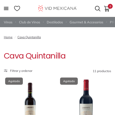
0
Vinos
Club de Vinos
Destilados
Gourmet & Accesorios
PR
Home
/
Cava Quintanilla
Cava Quintanilla
Filtrar y ordenar
11 productos
Agotado
Agotado