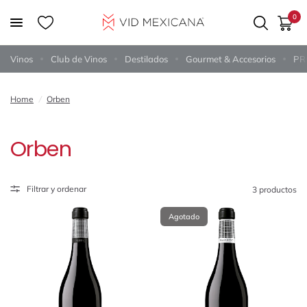
0
Vinos
Club de Vinos
Destilados
Gourmet & Accesorios
PR
Home
/
Orben
Orben
Filtrar y ordenar
3 productos
Agotado