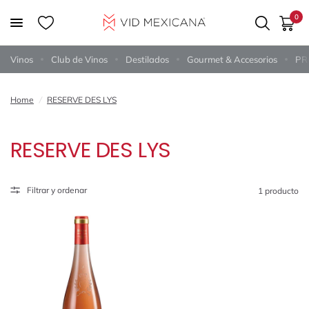
0
Vinos
Club de Vinos
Destilados
Gourmet & Accesorios
PR
Home
/
RESERVE DES LYS
RESERVE DES LYS
Filtrar y ordenar
1 producto