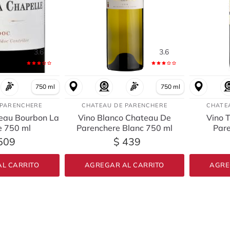
3.6
3.6
750 ml
750 ml
 PARENCHERE
CHATEAU DE PARENCHERE
CHATE
teau Bourbon La
Vino Blanco Chateau De
Vino 
e 750 ml
Parenchere Blanc 750 ml
Par
509
$ 439
L CARRITO
AGREGAR AL CARRITO
AGRE