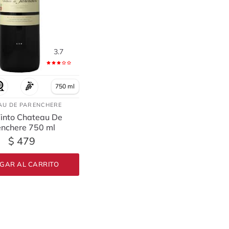
3.7
750 ml
AU DE PARENCHERE
Tinto Chateau De
enchere 750 ml
$ 479
GAR AL CARRITO