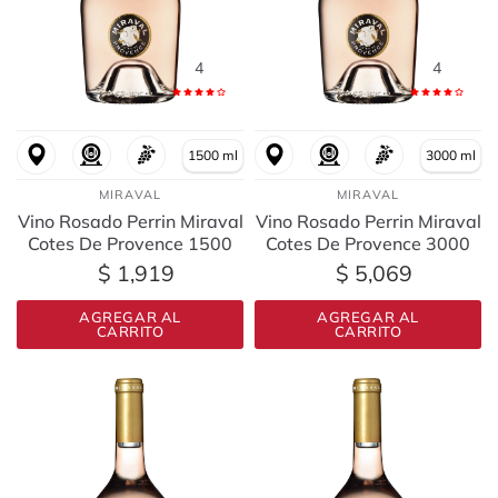
4
4
1500 ml
3000 ml
MIRAVAL
MIRAVAL
Vino Rosado Perrin Miraval
Vino Rosado Perrin Miraval
Cotes De Provence 1500
Cotes De Provence 3000
Ml
Ml
$ 1,919
$ 5,069
AGREGAR AL
AGREGAR AL
CARRITO
CARRITO