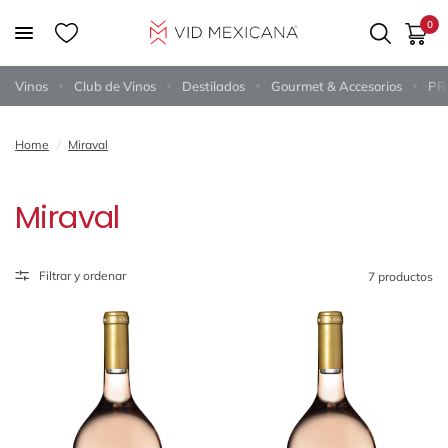
0
Vinos
Club de Vinos
Destilados
Gourmet & Accesorios
PR
Home
/
Miraval
Miraval
Filtrar y ordenar
7 productos