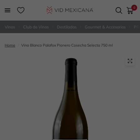
0
Vinos
Club de Vinos
Destilados
Gourmet & Accesorios
PR
Home
/
Vino Blanco Palafox Pionero Cosecha Selecta 750 ml