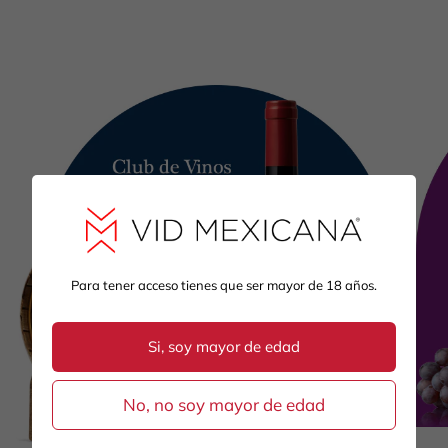
Para tener acceso tienes que ser mayor de 18 años.
Si, soy mayor de edad
No, no soy mayor de edad