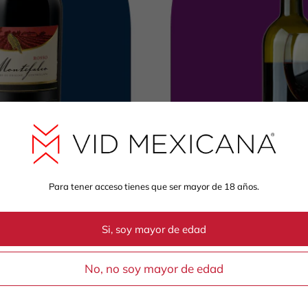
Para tener acceso tienes que ser mayor de 18 años.
Si, soy mayor de edad
Suscríbete a la
 selección de
No, no soy mayor de edad
Déjate sorprender en 
vinos mexicanos. 