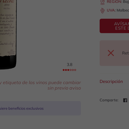
REGIÓN
:
Baj
UVA
:
Malbec
AVÍSA
ESTE 
Ret
3.8
Descripción
 y etiqueta de los vinos puede cambiar
sin previo aviso
Comparte:
ere beneficios exclusivos