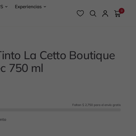
ES
Experiencias
0
Tinto La Cetto Boutique
c 750 ml
Faltan $ 2,750 para el envío gratis
into