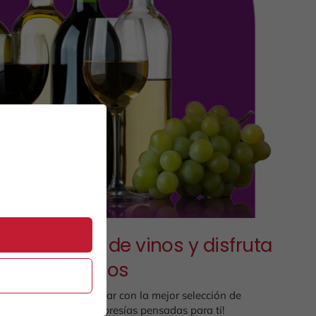
 membresía de vinos y disfruta
los beneficios
la comodida de tu hogar con la mejor selección de
¡Contamos con 4 membresías pensadas para ti!