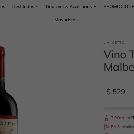
nos
Destilados
Gourmet & Accesorios
PROMOCION
Mayoristas
L.A. CETTO
Vino 
Malbe
$ 529
TIPO
:
Vino T
PAÍS
:
México