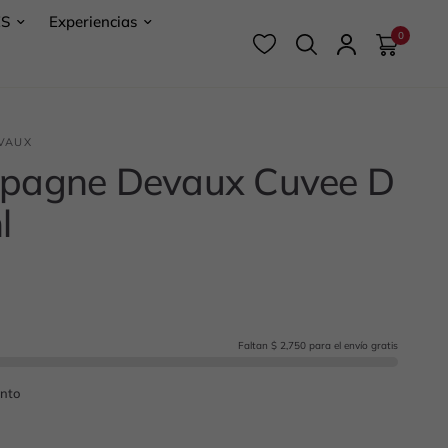
ES
Experiencias
0
VAUX
pagne Devaux Cuvee D
l
Faltan $ 2,750 para el envío gratis
into