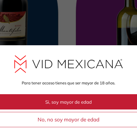
Para tener acceso tienes que ser mayor de 18 años.
Si, soy mayor de edad
Suscríbete a la
 selección de
No, no soy mayor de edad
Déjate sorprender en 
vinos mexicanos. 