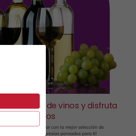
 membresía de vinos y disfruta
los beneficios
la comodida de tu hogar con la mejor selección de
¡Contamos con 4 membresías pensadas para ti!