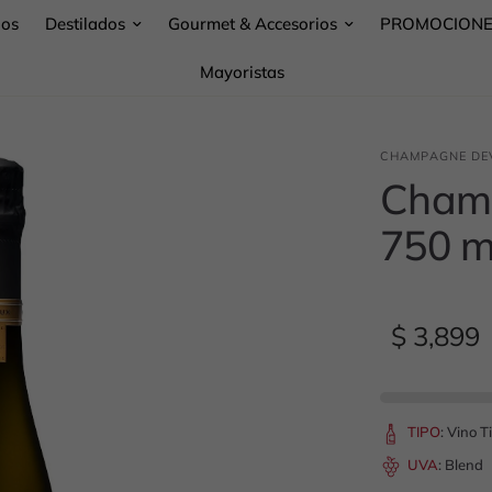
nos
Destilados
Gourmet & Accesorios
PROMOCION
Mayoristas
CHAMPAGNE DE
Cham
750 m
$ 3,899
TIPO
:
Vino T
UVA
:
Blend