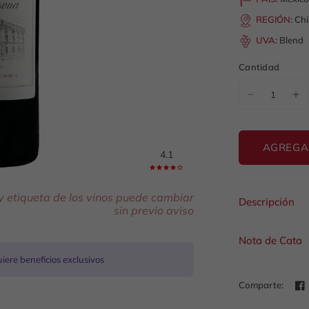
REGIÓN
:
Ch
UVA
:
Blend
Cantidad
AGREGA
4.1
 y etiqueta de los vinos puede cambiar
Descripción
sin previo aviso
Nota de Cata
ere beneficios exclusivos
Comparte: