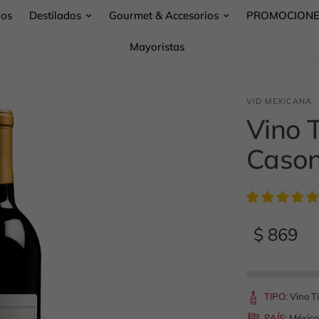
nos
Destilados
Gourmet & Accesorios
PROMOCION
Mayoristas
VID MEXICANA
Vino T
Cason
$ 869
TIPO
:
Vino T
PAÍS
:
México