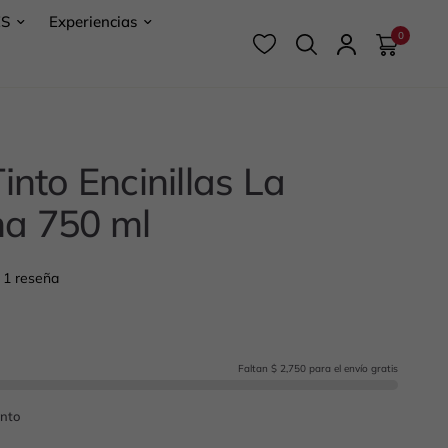
ES
Experiencias
0
into Encinillas La
a 750 ml
1 reseña
Faltan $ 2,750 para el envío gratis
into