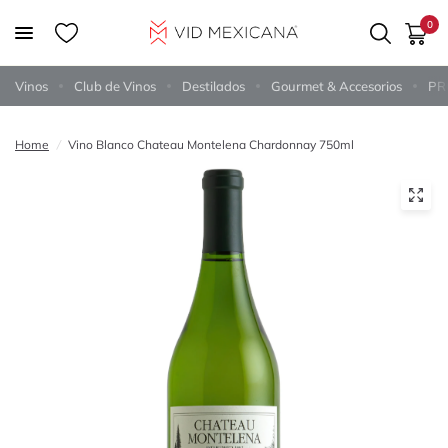
0
Vinos
Club de Vinos
Destilados
Gourmet & Accesorios
PR
Home
/
Vino Blanco Chateau Montelena Chardonnay 750ml