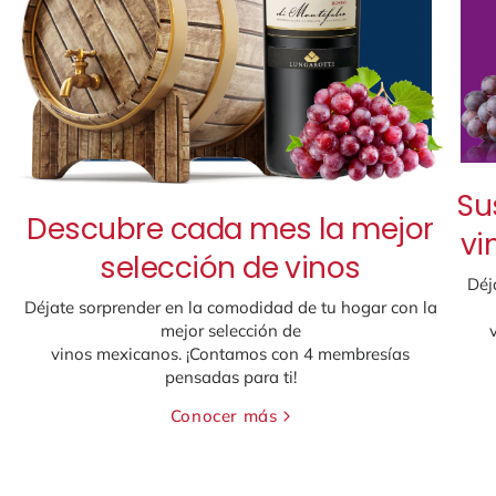
No, no soy mayor de edad
Su
Descubre cada mes la mejor
vi
selección de vinos
Déj
Déjate sorprender en la comodidad de tu hogar con la
mejor selección de
vinos mexicanos. ¡Contamos con 4 membresías
pensadas para ti!
Conocer más