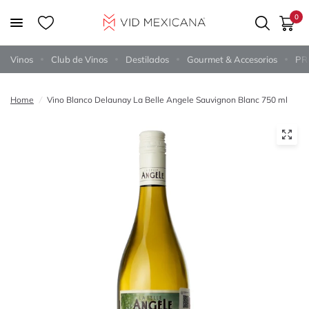
0
Vinos
Club de Vinos
Destilados
Gourmet & Accesorios
PR
Home
/
Vino Blanco Delaunay La Belle Angele Sauvignon Blanc 750 ml