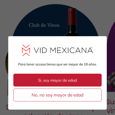
Para tener acceso tienes que ser mayor de 18 años.
Si, soy mayor de edad
No, no soy mayor de edad
Su
Descubre cada mes la mejor
vi