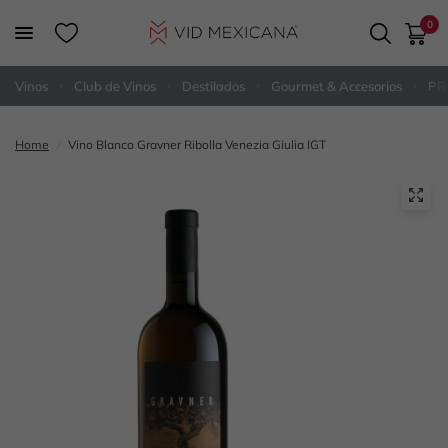
0
Vinos
Club de Vinos
Destilados
Gourmet & Accesorios
PR
Home
/
Vino Blanco Gravner Ribolla Venezia Giulia IGT