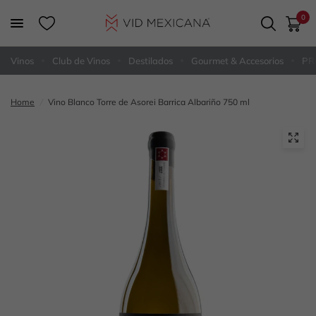
0
Vinos
Club de Vinos
Destilados
Gourmet & Accesorios
PR
Home
/
Vino Blanco Torre de Asorei Barrica Albariño 750 ml