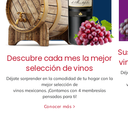
Su
Descubre cada mes la mejor
vi
selección de vinos
Déj
Déjate sorprender en la comodidad de tu hogar con la
mejor selección de
vinos mexicanos. ¡Contamos con 4 membresías
pensadas para ti!
Conocer más