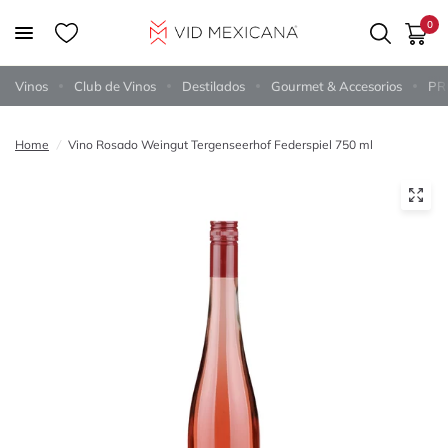
0
Vinos
Club de Vinos
Destilados
Gourmet & Accesorios
PR
Home
/
Vino Rosado Weingut Tergenseerhof Federspiel 750 ml