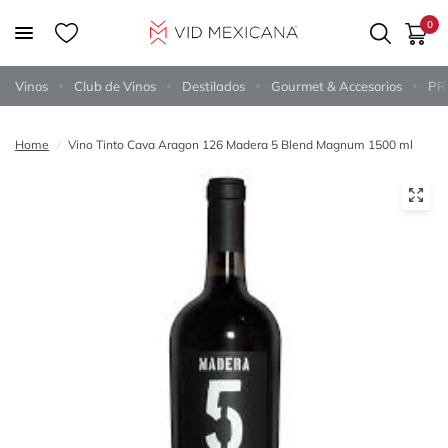
0
Vinos
Club de Vinos
Destilados
Gourmet & Accesorios
PR
Home
/
Vino Tinto Cava Aragon 126 Madera 5 Blend Magnum 1500 ml