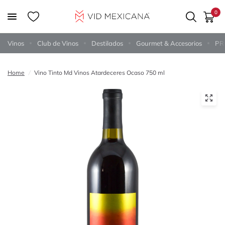
0
Vinos
Club de Vinos
Destilados
Gourmet & Accesorios
PR
Home
/
Vino Tinto Md Vinos Atardeceres Ocaso 750 ml