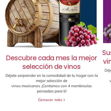
Su
Descubre cada mes la mejor
vi
selección de vinos
Déj
Déjate sorprender en la comodidad de tu hogar con la
mejor selección de
vinos mexicanos. ¡Contamos con 4 membresías
pensadas para ti!
Conocer más