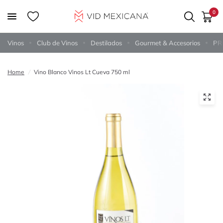
0
Vinos
Club de Vinos
Destilados
Gourmet & Accesorios
PR
Home
/
Vino Blanco Vinos Lt Cueva 750 ml